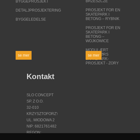
BRZESZCZE
BYGGEPROSJEKT
PROSJEKT FOR EN
DETALJPROSJEKTERING
SKATEPARK I
BETONG – RYBNIK
BYGGELEDELSE
PROSJEKT FOR EN
SKATEPARK I
BETONG –
WOJKOWICE
MODULÆRT
INNENDØRS
se mer
se mer
SKATEPARK-
PROSJEKT - ZORY
Kontakt
SLO CONCEPT
SP. Z O.O.
32-010
KRZYSZTOFORZYCE
UL. MIODOWA 2
NIP: 6821761482
REGON:
121559950