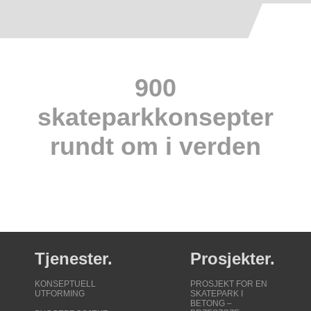
900
skateparkkonsepter
rundt om i verden
Tjenester.
Prosjekter.
KONSEPTUELL
PROSJEKT FOR EN
UTFORMING
SKATEPARK I
BETONG –