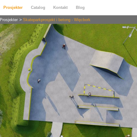
Prosjekter
Catalog
Kontakt
Blog
Prosjekter
Skateparkprosjekt i betong - Więcbork