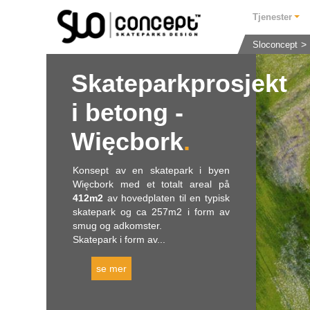
Tjenester
Sloconcept
Skateparkprosjekt
i betong -
Więcbork
Konsept av en skatepark i byen
Więcbork med et totalt areal på
412m2
av hovedplaten til en typisk
skatepark og ca 257m2 i form av
smug og adkomster.
Skatepark i form av...
se mer