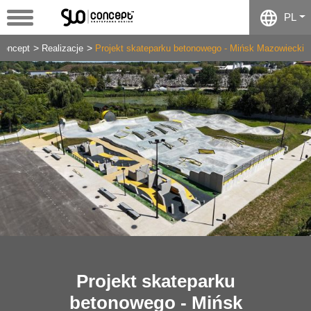
PL
concept
Realizacje
Projekt skateparku betonowego - Mińsk Mazowiecki
Projekt skateparku
betonowego - Mińsk