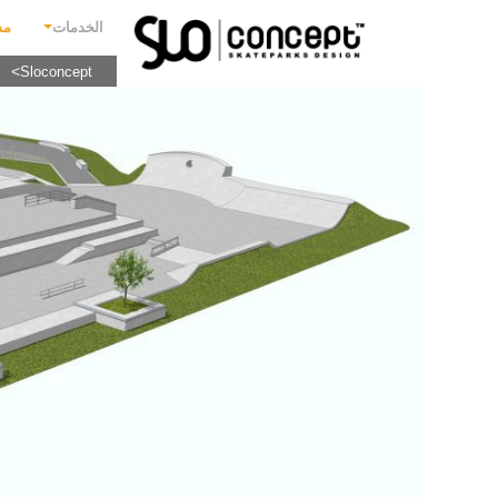
الخدمات
مش
Sloconcept
م