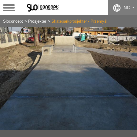
NO
Sloconcept
Prosjekter
Skateparkprosjekter - Przemyśl