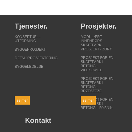
Tjenester.
Prosjekter.
KONSEPTUELL
MODULÆRT
UTFORMING
INNENDØRS
SKATEPARK-
PROSJEKT - ZORY
BYGGEPROSJEKT
PROSJEKT FOR EN
DETALJPROSJEKTERING
SKATEPARK I
BETONG –
BYGGELEDELSE
WOJKOWICE
PROSJEKT FOR EN
SKATEPARK I
BETONG –
BRZESZCZE
PROSJEKT FOR EN
se mer
se mer
SKATEPARK I
BETONG – RYBNIK
Kontakt